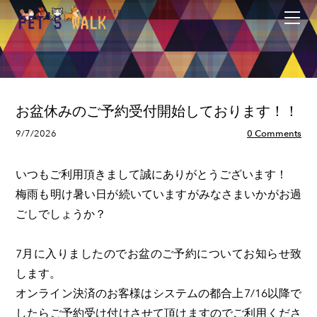
トップ
ゴヨヤク
ツカイカタ
ヲシラセ
ワレワレ
お盆休みのご予約受付開始しております！！
メニュー
9/7/2026
0 Comments
ガイド
サービス
いつもご利用頂きまして誠にありがとうございます！
梅雨も明け暑い日が続いていますがみなさまいかがお過
ごしでしょうか？
7月に入りましたのでお盆のご予約についてお知らせ致
します。
オンライン決済のお客様はシステムの都合上7/16以降で
したらご予約受け付けさせて頂けますのでご利用くださ