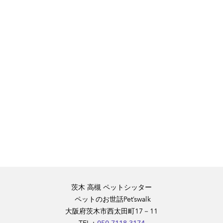
茨木 高槻 ペットシッター
​ ペットのお世話Pet’swalk
大阪府茨木市西太田町17－11