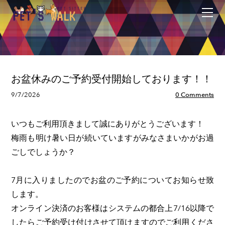
トップ
ゴヨヤク
ツカイカタ
ヲシラセ
ワレワレ
お盆休みのご予約受付開始しております！！
メニュー
9/7/2026
0 Comments
ガイド
サービス
いつもご利用頂きまして誠にありがとうございます！
梅雨も明け暑い日が続いていますがみなさまいかがお過
ごしでしょうか？
7月に入りましたのでお盆のご予約についてお知らせ致
します。
オンライン決済のお客様はシステムの都合上7/16以降で
したらご予約受け付けさせて頂けますのでご利用くださ